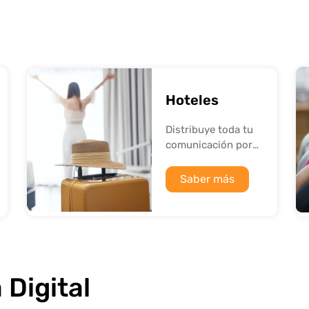
Hoteles
Distribuye toda tu
comunicación por
todas las
instalaciones.
Saber más
 Digital