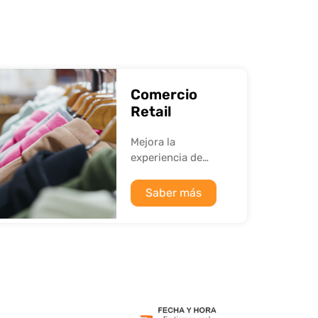
Comercio
Retail
Mejora la
experiencia de
compra generando
engagement con el
Saber más
usuario.