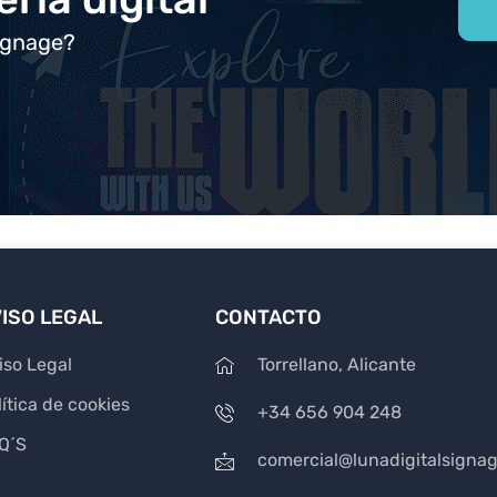
ignage?
ISO LEGAL
CONTACTO
iso Legal
Torrellano, Alicante
lítica de cookies
+34 656 904 248
Q´S
comercial@lunadigitalsigna