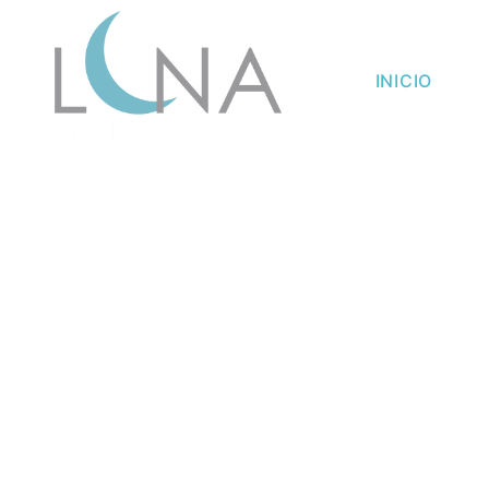
INICIO
AG
¡C