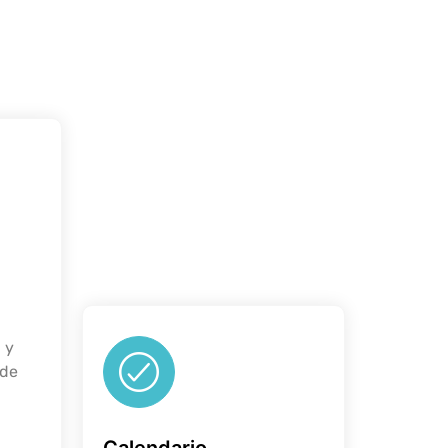
 y
ede