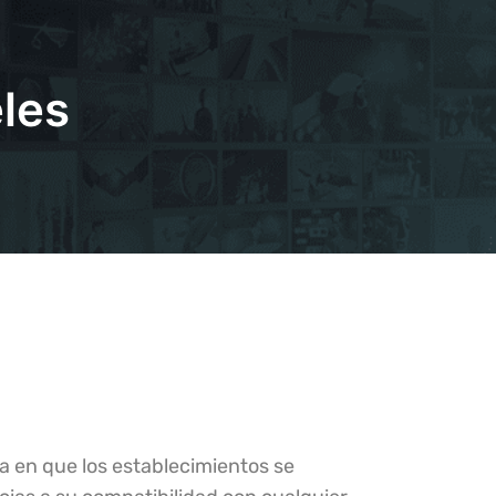
eles
 en que los establecimientos se