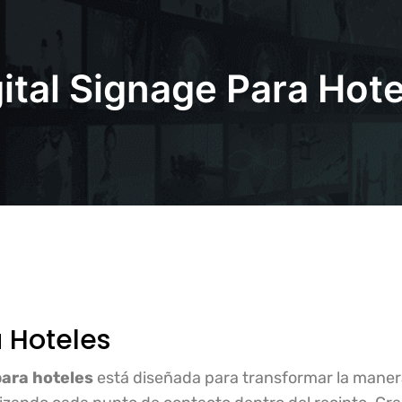
ital Signage Para Hot
a Hoteles
 para hoteles
está diseñada para transformar la manera