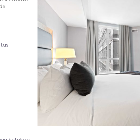
 de
rtas
ena hotelera