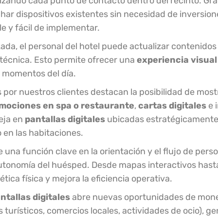
ndo cada punto de contacto dentro del recinto. Grac
char dispositivos existentes sin necesidad de inversion
le y fácil de implementar.
ada, el personal del hotel puede actualizar contenidos
 técnica. Esto permite ofrecer una
experiencia visual
 o momentos del día.
 por nuestros clientes destacan la posibilidad de most
mociones en spa o restaurante
,
cartas digitales
e 
leja en
pantallas digitales
ubicadas estratégicamente 
 en las habitaciones.
na función clave en la orientación y el flujo de perso
 autonomía del huésped. Desde mapas interactivos hast
ica física y mejora la eficiencia operativa.
ntallas digitales
abre nuevas oportunidades de monet
s turísticos, comercios locales, actividades de ocio), g