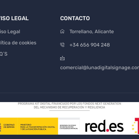
ISO LEGAL
CONTACTO
iso Legal
Torrellano, Alicante
lítica de cookies
+34 656 904 248
Q´S
comercial@lunadigitalsignage.co